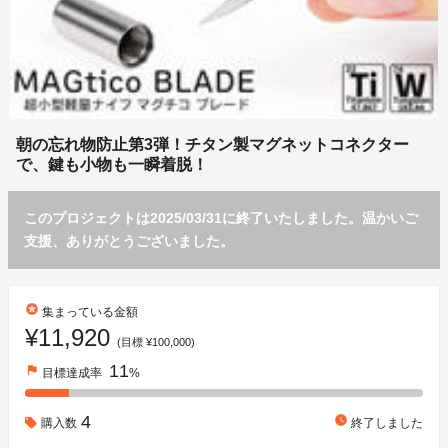
朝の忘れ物防止第3弾！チタン製マグネットコネクター
で、鍵も小物も一瞬着脱！
このプロジェクトは2025/03/31に終了いたしました。温かいご
支援、ありがとうございました。
stars
集まっている金額
¥11,920
(目標 ¥100,000)
11
flag
目標達成率
%
4
watch_later
購入数
終了しました