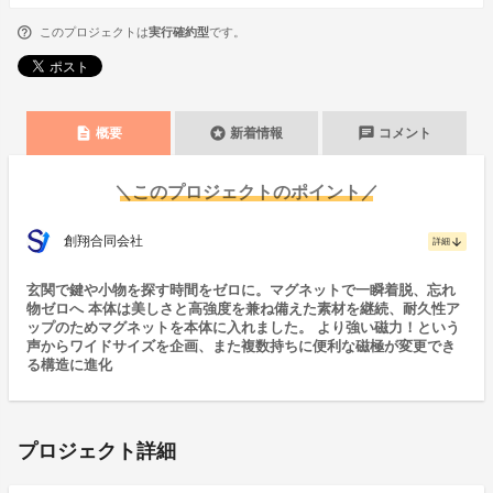
このプロジェクトは
実行確約型
です。
description
stars
chat
概要
新着情報
コメント
＼このプロジェクトのポイント／
創翔合同会社
arrow_downward
詳細
玄関で鍵や小物を探す時間をゼロに。マグネットで一瞬着脱、忘れ
物ゼロへ 本体は美しさと高強度を兼ね備えた素材を継続、耐久性ア
ップのためマグネットを本体に入れました。 より強い磁力！という
声からワイドサイズを企画、また複数持ちに便利な磁極が変更でき
る構造に進化
プロジェクト詳細