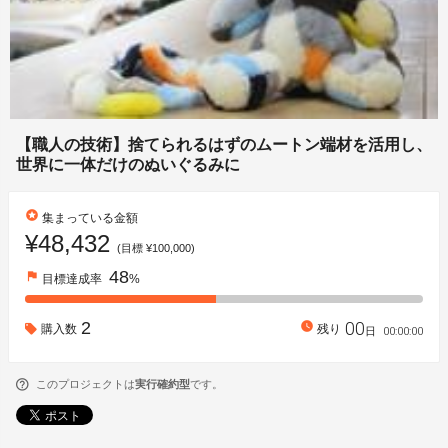
【職人の技術】捨てられるはずのムートン端材を活用し、
世界に一体だけのぬいぐるみに
stars
集まっている金額
¥48,432
(目標 ¥100,000)
48
flag
目標達成率
%
00
2
watch_later
購入数
残り
00
:
00
:
00
日
このプロジェクトは
実行確約型
です。