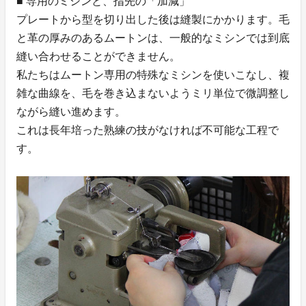
■ 専用のミシンと、指先の「加減」
プレートから型を切り出した後は縫製にかかります。毛
と革の厚みのあるムートンは、一般的なミシンでは到底
縫い合わせることができません。
私たちはムートン専用の特殊なミシンを使いこなし、複
雑な曲線を、毛を巻き込まないようミリ単位で微調整し
ながら縫い進めます。
これは長年培った熟練の技がなければ不可能な工程で
す。