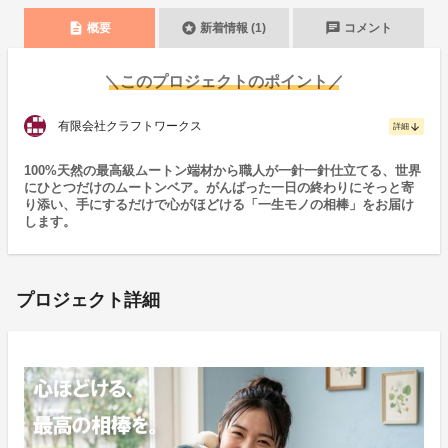
description
stars
chat
概要
新着情報 (1)
コメント
＼このプロジェクトのポイント／
有限会社クラフトワークス
arrow_downward
詳細
100%天然の最高級ムートン端材から職人が一針一針仕立てる、世界
にひとつだけのムートンベア。がんばった一日の終わりにそっと寄
り添い、手にするだけで心がほどける「一生モノの相棒」をお届け
します。
プロジェクト詳細