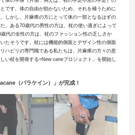
って体の半身（片側：例えば、右の手足や左の手足）の
ことです。体の自由が効かないため、それを補うために
す。しかし、片麻痺の方にとって体の一部となるはずの
た。ある70歳代の男性の方は、杖の使い過ぎによって
0歳代の女性の方は、杖のファッション性の乏しさか
ていたそうです。杖には機能的側面とデザイン性の側面
でリハビリの専門職である私たちは、片麻痺の方々の意
い杖を開発する=New caneプロジェクト」を開始し
acane（パラケイン）」が完成！