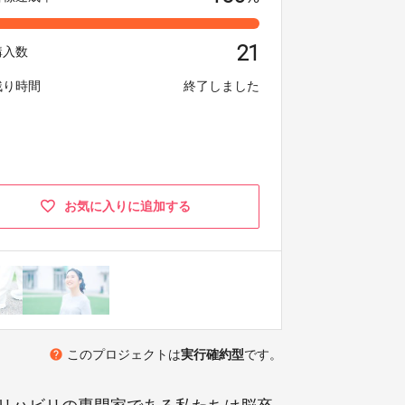
21
購入数
残り時間
終了しました
お気に入りに追加する
help
このプロジェクトは
実行確約型
です。