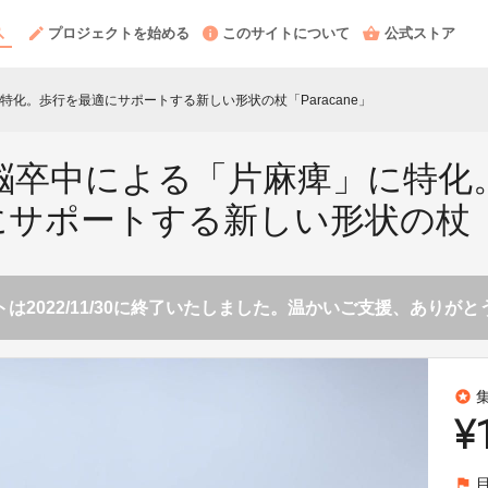
プロジェクトを始める
このサイトについて
公式ストア
化。歩行を最適にサポートする新しい形状の杖「Paracane」
脳卒中による「片麻痺」に特化
サポートする新しい形状の杖「Pa
は2022/11/30に終了いたしました。温かいご支援、ありが
stars
¥
flag