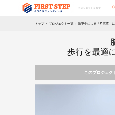
トップ
プロジェクト一覧
脳卒中による「片麻痺」に特
chevron_right
chevron_right
歩行を最適に
このプロジェクト