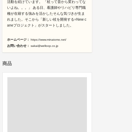
活動を続けています。 「杖って昔から変わってな
いよね。。。」 ある日、看護師やリハビリ専門職
種が在籍する強みを活かしたそんな気づきが生ま
れました。そこから「新しい杖を開発する=New c
aneプロジェクト」がスタートしました。
ホームページ：
https://www.minatomo.net/
お問い合わせ：
sakai@welloop.co.jp
商品