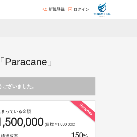
新規登録
ログイン
。
racane」
とうございました。
Success
集まっている金額
1,500,000
¥1,000,000)
(目標
150
%
目標達成率