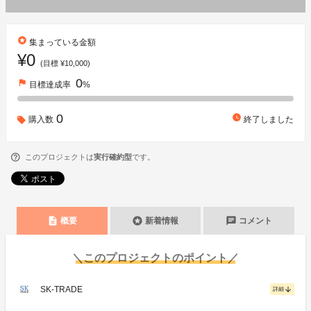
stars
集まっている金額
¥0
(目標 ¥10,000)
0
flag
目標達成率
%
0
watch_later
購入数
終了しました
このプロジェクトは
実行確約型
です。
description
stars
chat
概要
新着情報
コメント
＼このプロジェクトのポイント／
SK-TRADE
arrow_downward
詳細