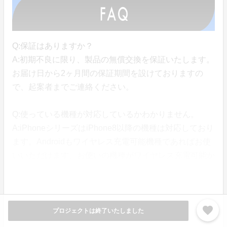
Q:保証はありますか？
A:初期不良に限り、製品の無償交換を保証いたします。
お届け日から2ヶ月間の保証期間を設けておりますの
で、起案者までご連絡ください。
Q:使っている機種が対応しているかわかりません。
A:iPhoneシリーズはiPhone8以降の機種は対応しており
ます。Androidもワイヤレス充電可能機種であればお使
いいただけます。お使いの機種がワイヤレス充電可能か
どうかご確認ください。イヤホンやスマートウォッチも
同様に、ワイヤレス充電可能であればお使いいただけま
す。ただし、最新機種等、全ての機種の動作確認が行え
favorite
ていないことをご了承ください。対応機種に関するお問
プロジェクトは終了いたしました
い合わせは起案者までお願いいたします。