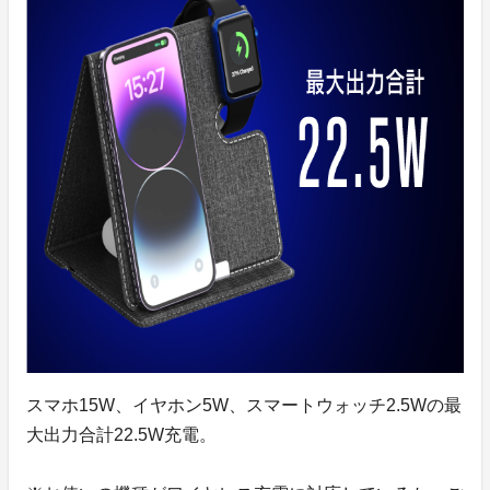
スマホ15W、イヤホン5W、スマートウォッチ2.5Wの最
大出力合計22.5W充電。