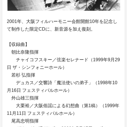
2001年、大阪フィルハーモニー会館開館10年を記念し
て制作した限定CDに、新音源を加え復刻。
【収録曲】
朝比奈隆指揮
チャイコフスキー／弦楽セレナード（1999年9月29
日 ザ・シンフォニーホール）
若杉 弘指揮
デュカス／交響詩「魔法使いの弟子」（1998年10
月16日 フェスティバルホール）
外山雄三指揮
大栗裕／大阪俗謡による幻想曲（第1稿）（1999年
11月11日 フェスティバルホール）
尾高忠明指揮