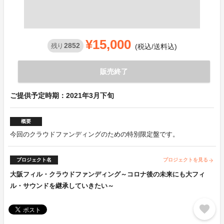
¥15,000
2852
残り
(税込/送料込)
販売終了
ご提供予定時期：2021年3月下旬
概要
今回のクラウドファンディングのための特別限定盤です。
プロジェクト名
プロジェクトを見る
arrow_forward
大阪フィル・クラウドファンディング～コロナ後の未来にも大フィ
ル・サウンドを継承していきたい～
favorite