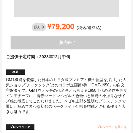
¥79,200
0
残り
(税込/送料込)
販売終了
ご提供予定時期：2023年12月中旬
概要
GMT機能を装備した日本のミヨタ製プレミアム機の新型を採用した人
気ショップ“チックタック”とのコラボ企画第4弾「GMT-1950」の白文
字盤タイプ。GMTウオッチの代名詞とも言える1950年代の名作をデザ
インモチーフに、青赤ツートンベゼルの色合いと当時の小振りなサイ
ズ感に徹底してこだわりました。ベゼル上部を透明なプラスチックで
覆い、極めて希少な初代のベークライト仕様を彷彿とさせる作りも大
きな魅力です。
プロジェクト名
プロジェクトを見る
arrow_forward