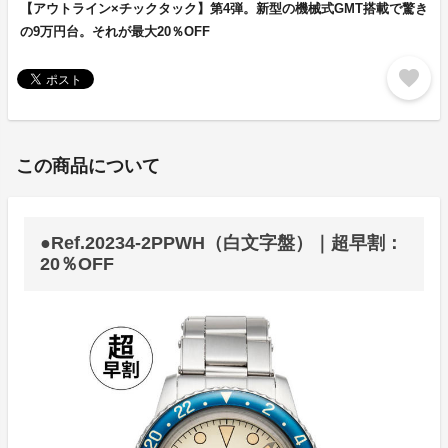
【アウトライン×チックタック】第4弾。新型の機械式GMT搭載で驚き
の9万円台。それが最大20％OFF
favorite
この商品について
●Ref.20234-2PPWH（白文字盤）｜超早割：
20％OFF