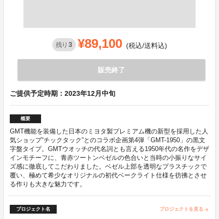
¥89,100
3
残り
(税込/送料込)
販売終了
ご提供予定時期：2023年12月中旬
概要
GMT機能を装備した日本のミヨタ製プレミアム機の新型を採用した人
気ショップ“チックタック”とのコラボ企画第4弾「GMT-1950」の黒文
字盤タイプ。GMTウオッチの代名詞とも言える1950年代の名作をデザ
インモチーフに、青赤ツートンベゼルの色合いと当時の小振りなサイ
ズ感に徹底してこだわりました。ベゼル上部を透明なプラスチックで
覆い、極めて希少なオリジナルの初代ベークライト仕様を彷彿とさせ
る作りも大きな魅力です。
プロジェクト名
プロジェクトを見る
arrow_forward