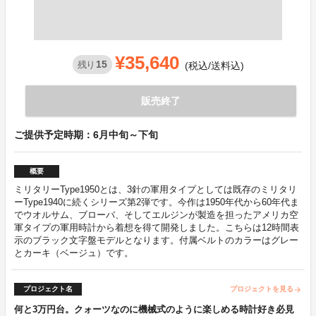
¥35,640
15
残り
(税込/送料込)
販売終了
ご提供予定時期：6月中旬～下旬
概要
ミリタリーType1950とは、3針の軍用タイプとしては既存のミリタリ
ーType1940に続くシリーズ第2弾です。今作は1950年代から60年代ま
でウオルサム、ブローバ、そしてエルジンが製造を担ったアメリカ空
軍タイプの軍用時計から着想を得て開発しました。こちらは12時間表
示のブラック文字盤モデルとなります。付属ベルトのカラーはグレー
とカーキ（ベージュ）です。
プロジェクト名
プロジェクトを見る
arrow_forward
何と3万円台。クォーツなのに機械式のように楽しめる時計好き必見