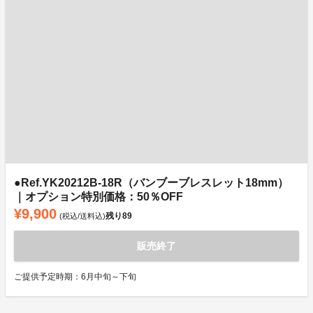
●Ref.YK20212B-18R（バンブーブレスレット18mm）
｜オプション特別価格：50％OFF
¥9,900
残り
89
(税込/送料込)
販売終了
ご提供予定時期：6月中旬～下旬