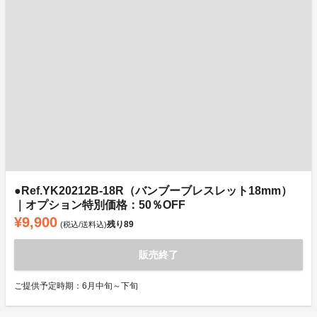
●Ref.YK20212B-18R（バンブーブレスレット18mm）
｜オプション特別価格：50％OFF
¥9,900
残り
89
(税込/送料込)
販売終了
ご提供予定時期：6月中旬～下旬