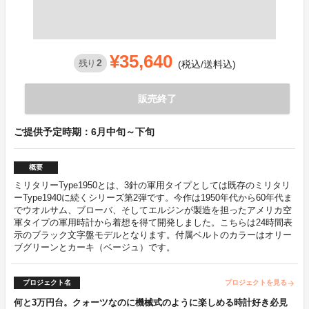
¥35,640
2
残り
(税込/送料込)
販売終了
ご提供予定時期：6月中旬～下旬
概要
ミリタリーType1950とは、3針の軍用タイプとしては既存のミリタリ
ーType1940に続くシリーズ第2弾です。今作は1950年代から60年代ま
でウオルサム、ブローバ、そしてエルジンが製造を担ったアメリカ空
軍タイプの軍用時計から着想を得て開発しました。こちらは24時間表
示のブラック文字盤モデルとなります。付属ベルトのカラーはオリー
ブグリーンとカーキ（ベージュ）です。
プロジェクト名
プロジェクトを見る
arrow_forward
何と3万円台。クォーツなのに機械式のように楽しめる時計好き必見