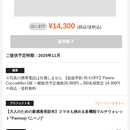
¥14,300
277
残り
(税込/送料込)
販売終了
ご提供予定時期：2025年11月
概要
※写真の携帯電話は付属しません 【超超早割 45％OFF】Panino
Coccodrillo×1個 一般販売予定価格26,000円→300名様限定 14,300円
※税込・送料無料
プロジェクト名
プロジェクトを見る
arrow_forward
【大人のための新感覚長財布】スマホも挟める多機能マルチウォレッ
ト”Panino(パニーノ)”