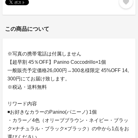
favorite
この商品について
※写真の携帯電話は付属しません
【超早割 45％OFF】Panino Coccodrillo×1個
一般販売予定価格26,000円→300名様限定 45%OFF 14,
300円にてお届け致します。
※税込・送料無料
リワード内容
◾️お好きなカラーのPanino(パニーノ) 1個
・カラー／4色（オリーブブラウン・ネイビー・ブラッ
ク×ナチュラル・ブラック×ブラック）の中から1点をお
選びください