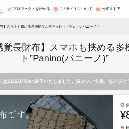
プロジェクトを始める
このサイトについて
公式ストア
】スマホも挟める多機能マルチウォレット”Panino(パニーノ)”
感覚長財布】スマホも挟める多
ト”Panino(パニーノ)”
は2025/07/30に終了いたしました。温かいご支援、ありが
stars
¥
flag