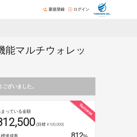
新規登録
ログイン
機能マルチウォレッ
とうございました。
Success
集まっている金額
812,500
¥100,000)
(目標
812
%
目標達成率