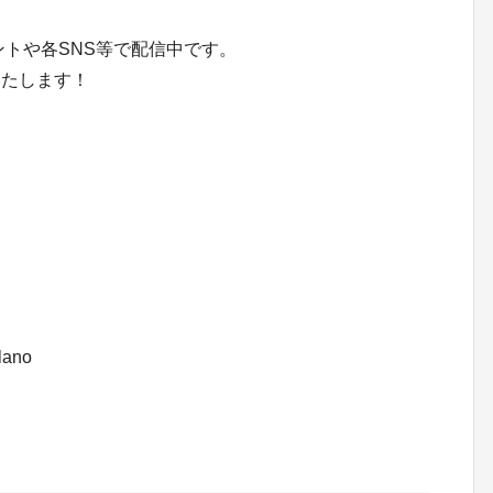
ントや各SNS等で配信中です。
いたします！
lano