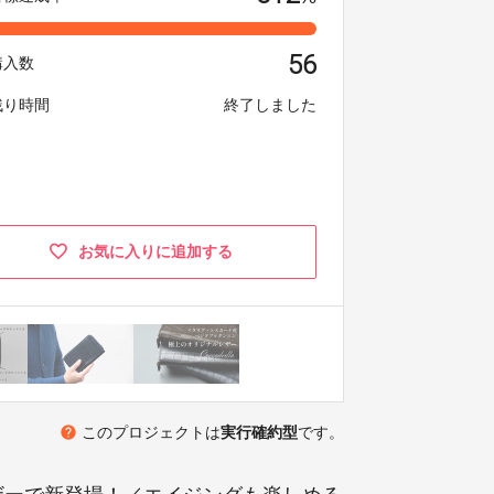
56
購入数
残り時間
終了しました
お気に入りに追加する
help
このプロジェクトは
実行確約型
です。