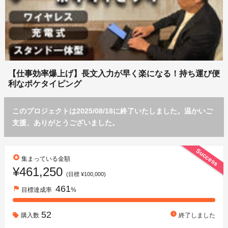
【仕事効率爆上げ】長文入力が早く楽になる！持ち運び便
利なポケタイピング
このプロジェクトは2025/08/18に終了いたしました。温かいご
支援、ありがとうございました。
Success
stars
集まっている金額
¥461,250
(目標 ¥100,000)
461
flag
目標達成率
%
52
watch_later
購入数
終了しました