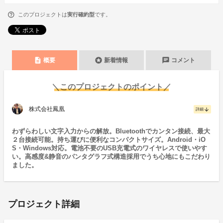
このプロジェクトは
実行確約型
です。
description
stars
chat
概要
新着情報
コメント
＼このプロジェクトのポイント／
株式会社鳳凰
arrow_downward
詳細
わずらわしい文字入力からの解放。Bluetoothでカンタン接続、最大
２台接続可能。持ち運びに便利なコンパクトサイズ。Android・iO
S・Windows対応。電池不要のUSB充電式のワイヤレスで使いやす
い。高感度&静音のパンタグラフ式構造採用でうち心地にもこだわり
ました。
プロジェクト詳細