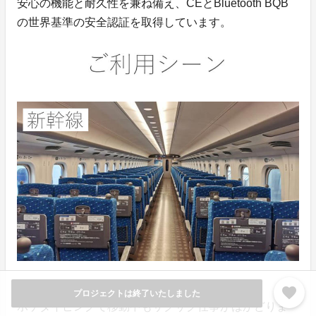
安心の機能と耐久性を兼ね備え、CEとBluetooth BQB
の世界基準の安全認証を取得しています。
出張の際、バスや新幹線での移動中に。
favorite
プロジェクトは終了いたしました
ポケタイピングで移動中もサクサク仕事がはかどりま