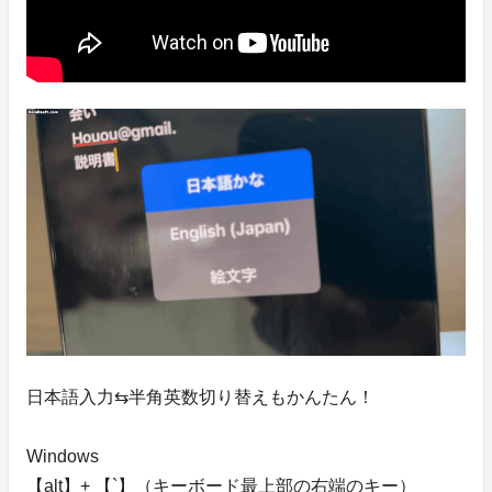
日本語入力⇆半角英数切り替えもかんたん！
Windows
【alt】+ 【`】（キーボード最上部の右端のキー）