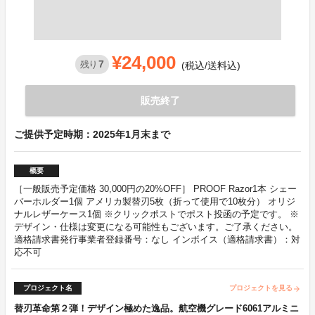
¥24,000
7
残り
(税込/送料込)
販売終了
ご提供予定時期：2025年1月末まで
概要
［一般販売予定価格 30,000円の20%OFF］ PROOF Razor1本 シェー
バーホルダー1個 アメリカ製替刃5枚（折って使用で10枚分） オリジ
ナルレザーケース1個 ※クリックポストでポスト投函の予定です。 ※
デザイン・仕様は変更になる可能性もございます。ご了承ください。
適格請求書発行事業者登録番号：なし インボイス（適格請求書）：対
応不可
プロジェクト名
プロジェクトを見る
arrow_forward
替刃革命第２弾！デザイン極めた逸品。航空機グレード6061アルミニ