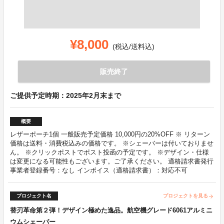
¥8,000
(税込/送料込)
販売終了
ご提供予定時期：2025年2月末まで
概要
レザーポーチ1個 一般販売予定価格 10,000円の20%OFF ※ リターン
価格は送料・消費税込みの価格です。 ※シェーバーは付いておりませ
ん。 ※クリックポストでポスト投函の予定です。 ※デザイン・仕様
は変更になる可能性もございます。ご了承ください。 適格請求書発行
事業者登録番号：なし インボイス（適格請求書）：対応不可
プロジェクト名
プロジェクトを見る
arrow_forward
替刃革命第２弾！デザイン極めた逸品。航空機グレード6061アルミニ
ウムシェーバー