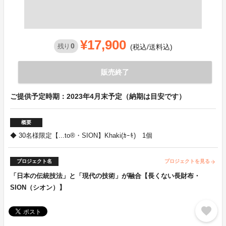
¥17,900
0
残り
(税込/送料込)
販売終了
ご提供予定時期：2023年4月末予定（納期は目安です）
概要
◆ 30名様限定【...to®・SION】Khaki(ｶｰｷ) 1個
プロジェクト名
プロジェクトを見る
arrow_forward
「日本の伝統技法」と「現代の技術」が融合【長くない長財布・
SION（シオン）】
favorite