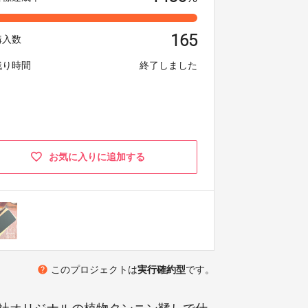
165
購入数
残り時間
終了しました
お気に入りに追加する
help
このプロジェクトは
実行確約型
です。