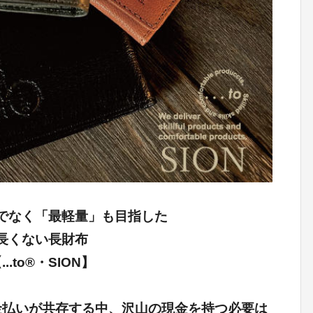
でなく「最軽量」も目指した
長くない長財布
...to®・SION】
金払いが共存する中、沢山の現金を持つ必要は