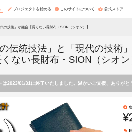
プロジェクトを始める
このサイトについて
公式ストア
代の技術」が融合【長くない長財布・SION（シオン）】
の伝統技法」と「現代の技術
長くない長財布・SION（シオン
は2023/01/31に終了いたしました。温かいご支援、ありが
stars
¥
flag