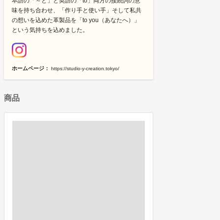
本語の「～と」と英語の「to」両方の接続詞の意
味を持ち合わせ、「作り手と使い手」そして私共
の想いを込めた革製品を「to you（あなたへ）」
という気持ちを込めました。
ホームページ：
https://studio-y-creation.tokyo/
商品