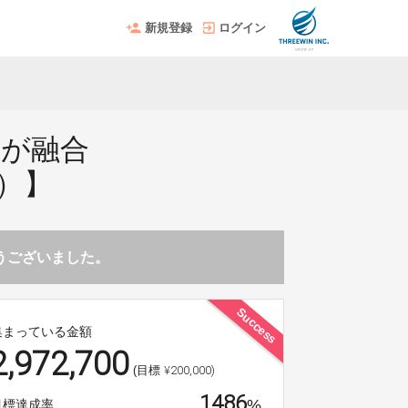
新規登録
ログイン
」が融合
）】
とうございました。
Success
集まっている金額
2,972,700
¥200,000)
(目標
1486
%
目標達成率