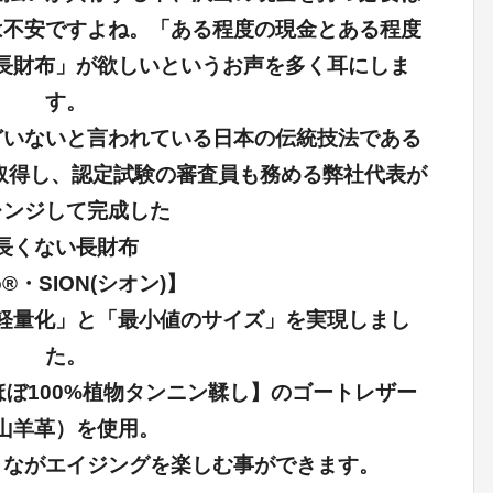
は不安ですよね。「ある程度の現金とある程度
長財布」が欲しいというお声を多く耳にしま
す。
どいないと言われている日本の伝統技法である
取得し、認定試験の審査員も務める弊社代表が
レンジして完成した
長くない長財布
to®・SION(シオン)】
軽量化」と「最小値のサイズ」を実現しまし
た。
ぼ100%植物タンニン鞣し】のゴートレザー
山羊革）を使用。
りながエイジングを楽しむ事ができます。