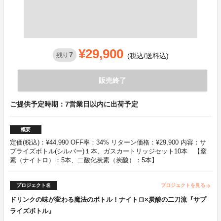
¥29,900
7
残り
(税込/送料込)
販売終了
ご提供予定時期：7営業日以内に出荷予定
概要
定価(税込)：¥44,990 OFF率：34% リターン価格：¥29,900 内容：サ
プライズボトル(シルバー)１本、ガスカートリッジセット10本 【窒
素（ナイトロ）：5本、二酸化炭素（炭酸）：5本】
プロジェクト名
プロジェクトを見る
arrow_forward
ドリンクの味が変わる魔法のボトル！ナイトロ×炭酸の二刀流『サプ
ライズボトル』