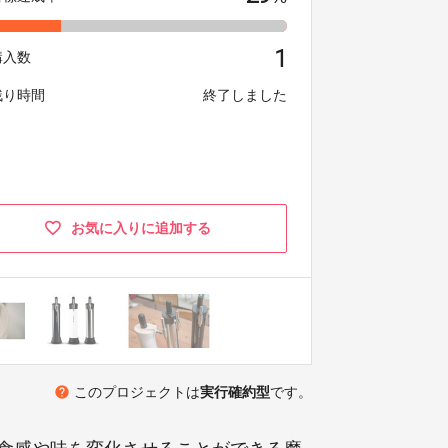
1
購入数
残り時間
終了しました
お気に入りに追加する
help
このプロジェクトは
実行確約型
です。