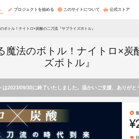
プロジェクトを始める
このサイトについて
公式ストア
のボトル！ナイトロ×炭酸の二刀流『サプライズボトル』
る魔法のボトル！ナイトロ×炭
ズボトル』
は2023/09/30に終了いたしました。温かいご支援、ありが
stars
¥
flag