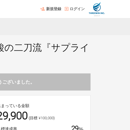
新規登録
ログイン
酸の二刀流『サプライ
とうございました。
集まっている金額
29,900
¥100,000)
(目標
29
%
目標達成率