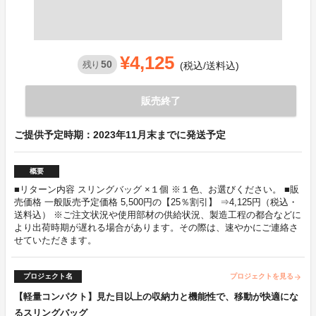
¥4,125
50
残り
(税込/送料込)
販売終了
ご提供予定時期：2023年11月末までに発送予定
概要
■リターン内容 スリングバッグ ×１個 ※１色、お選びください。 ■販
売価格 一般販売予定価格 5,500円の【25％割引】 ⇒4,125円（税込・
送料込） ※ご注文状況や使用部材の供給状況、製造工程の都合などに
より出荷時期が遅れる場合があります。その際は、速やかにご連絡さ
せていただきます。
プロジェクト名
プロジェクトを見る
arrow_forward
【軽量コンパクト】見た目以上の収納力と機能性で、移動が快適にな
るスリングバッグ