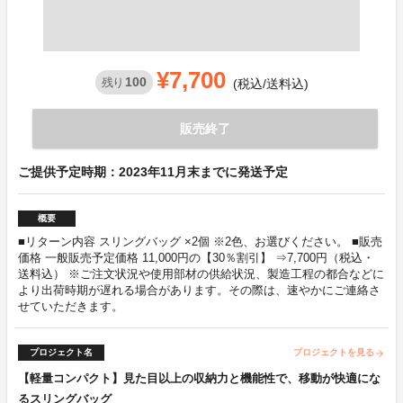
¥7,700
100
残り
(税込/送料込)
販売終了
ご提供予定時期：2023年11月末までに発送予定
概要
■リターン内容 スリングバッグ ×2個 ※2色、お選びください。 ■販売
価格 一般販売予定価格 11,000円の【30％割引】 ⇒7,700円（税込・
送料込） ※ご注文状況や使用部材の供給状況、製造工程の都合などに
より出荷時期が遅れる場合があります。その際は、速やかにご連絡さ
せていただきます。
プロジェクト名
プロジェクトを見る
arrow_forward
【軽量コンパクト】見た目以上の収納力と機能性で、移動が快適にな
るスリングバッグ