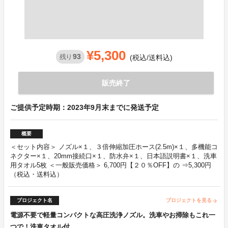
¥5,300
93
残り
(税込/送料込)
販売終了
ご提供予定時期：2023年9月末までに発送予定
概要
＜セット内容＞ ノズル×１、３倍伸縮加圧ホース(2.5m)×１、多機能コ
ネクター×１、20mm接続口×１、防水弁×１、日本語説明書×１、洗車
用タオル5枚 ＜一般販売価格＞ 6,700円【２０％OFF】の ⇒5,300円
（税込・送料込）
プロジェクト名
プロジェクトを見る
arrow_forward
電源不要で軽量コンパクトな高圧洗浄ノズル。洗車やお掃除もこれ一
つで！洗車タオル付