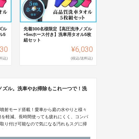
ズル
先着300名様限定【高圧洗浄ノズル
ル5
+5mホース付き】洗車用タオル5枚
組セット
930
¥6,030
料込)
(税込/送料込)
ノズル。洗車やお掃除もこれ一つで！洗
の噴射モード搭載！愛車から庭の水やりと様々
負担を軽減、長時間使っても疲れにくく、コンパ
で取り付け可能なので気になる汚れもスグに掃
い洗浄ノズルです。