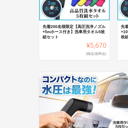
先着200名様限定【高圧洗浄ノズル
先
+5mホース付き】洗車用タオル5枚
+
組セット
枚
¥5,670
(税込/送料込)