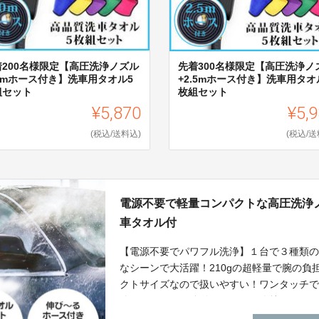
着200名様限定【高圧洗浄ノズル
先着300名様限定【高圧洗浄ノ
10mホース付き】洗車用タオル5
+2.5mホース付き】洗車用タオ
組セット
枚組セット
¥5,870
¥5,
(税込/送料込)
(税込/送
電源不要で軽量コンパクトな高圧洗浄
車タオル付
【電源不要でパワフル洗浄】１台で３種類
なシーンで大活躍！210gの超軽量で腕の
クトサイズなので扱いやすい！ワンタッチ
除でき、いつも簡単にキレイを維持しやす