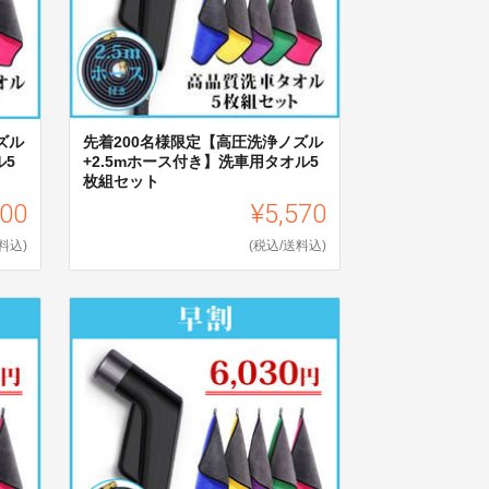
ズル
先着200名様限定【高圧洗浄ノズル
ル5
+2.5mホース付き】洗車用タオル5
枚組セット
600
¥5,570
料込)
(税込/送料込)