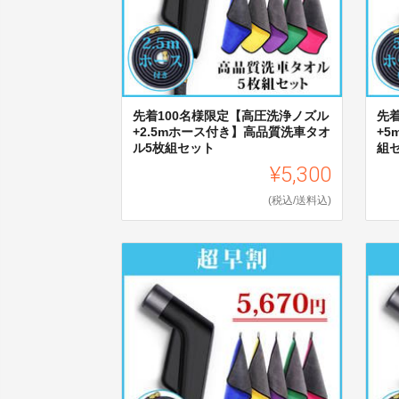
先着100名様限定【高圧洗浄ノズル
先
+2.5mホース付き】高品質洗車タオ
+
ル5枚組セット
組
¥5,300
(税込/送料込)