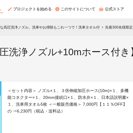
プロジェクトを始める
このサイトについて
公式ストア
な高圧洗浄ノズル。洗車やお掃除もこれ一つで！洗車タオル付
先着300名様限定
chevron_right
高圧洗浄ノズル+10mホース付
＜セット内容＞ ノズル×１、３倍伸縮加圧ホース(10m)×１、多機
能コネクター×１、20mm接続口×１、防水弁×１、日本語説明書×
１、洗車用タオル5枚 ＜一般販売価格＞ 7,000円【１１％OFF】
の ⇒6,230円（税込・送料込）