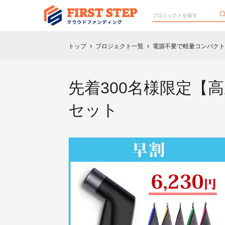
トップ
プロジェクト一覧
電源不要で軽量コンパクト
chevron_right
chevron_right
先着300名様限定【
セット