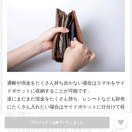
通帳や現金をたくさん持ち歩かない場合はスマホをサイ
ドポケットに収納することが可能です。
逆にまだまだ現金をたくさん持ち、レシートなども財布
にたくさん入れたい場合はサイドポケットに仕分けて収
納も可能です。
favorite
プロジェクトは終了いたしました
スマホを収納する場合の容量は紙幣10枚、コイン15