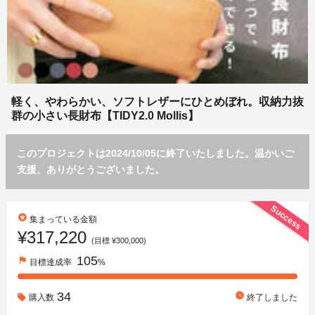
軽く、やわらかい、ソフトレザーにひとめぼれ。収納力抜
群の小さい長財布【TIDY2.0 Mollis】
このプロジェクトは2024/10/05に終了いたしました。温かいご
支援、ありがとうございました。
Success
stars
集まっている金額
¥317,220
(目標 ¥300,000)
105
flag
目標達成率
%
34
watch_later
購入数
終了しました