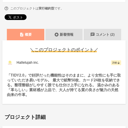
このプロジェクトは
実行確約型
です。
description
stars
chat
概要
新着情報
コメント (2)
＼このプロジェクトのポイント／
Hallelujah inc.
arrow_downward
詳細
「TIDY2.0」で好評だった機能性はそのままに、より女性にも手に取
っていただき易いモデル。 最大で紙幣50枚、カード24枚を収納でき
る。整理整頓がしやすく誰でも仕分け上手になれる。 温かみのある
「革らしい」素材感が上品で、大人が持てる質の良さが魅力の天然
由来の牛革。
プロジェクト詳細