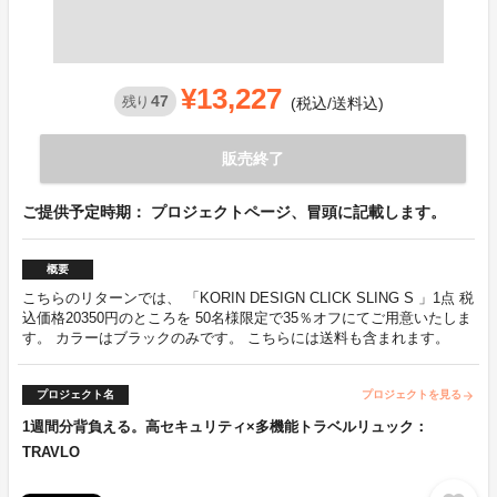
¥13,227
47
残り
(税込/送料込)
販売終了
ご提供予定時期： プロジェクトページ、冒頭に記載します。
概要
こちらのリターンでは、 「KORIN DESIGN CLICK SLING S 」1点 税
込価格20350円のところを 50名様限定で35％オフにてご用意いたしま
す。 カラーはブラックのみです。 こちらには送料も含まれます。
プロジェクト名
プロジェクトを見る
arrow_forward
1週間分背負える。高セキュリティ×多機能トラベルリュック：
TRAVLO