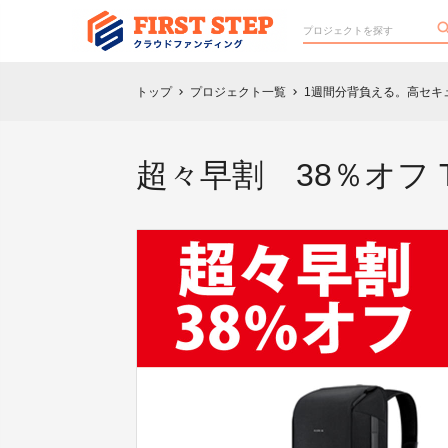
トップ
プロジェクト一覧
1週間分背負える。高セキュ
chevron_right
chevron_right
超々早割 38％オフ TR