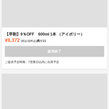
【早割】9％OFF 600ml 1本 （アイボリー）
¥8,372
残り
11
(税込/送料込)
販売終了
ご提供予定時期：7営業日以内に出荷予定