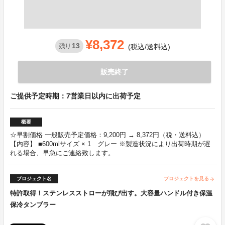
¥8,372
13
残り
(税込/送料込)
販売終了
ご提供予定時期：7営業日以内に出荷予定
概要
☆早割価格 一般販売予定価格：9,200円 → 8,372円（税・送料込）
【内容】 ■600mlサイズ × 1 グレー ※製造状況により出荷時期が遅
れる場合、早急にご連絡致します。
プロジェクト名
プロジェクトを見る
arrow_forward
特許取得！ステンレスストローが飛び出す。大容量ハンドル付き保温
保冷タンブラー