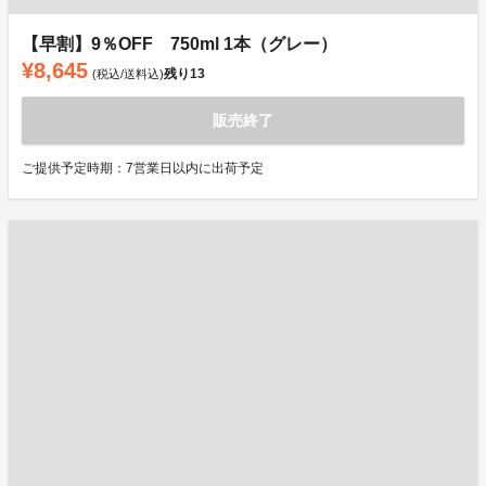
【早割】9％OFF 750ml 1本（グレー）
¥8,645
残り
13
(税込/送料込)
販売終了
ご提供予定時期：7営業日以内に出荷予定