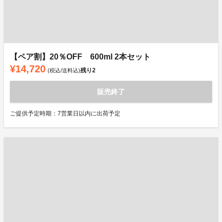
【ペア割】20％OFF 600ml 2本セット
¥14,720
残り
2
(税込/送料込)
販売終了
ご提供予定時期：7営業日以内に出荷予定