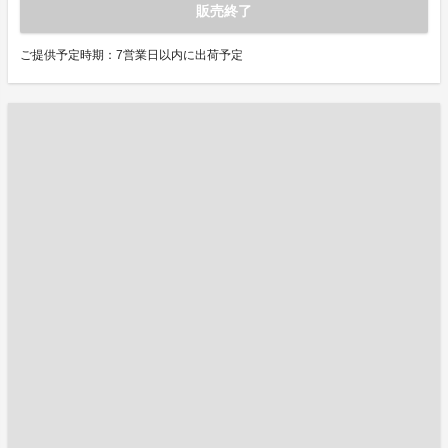
販売終了
ご提供予定時期：7営業日以内に出荷予定