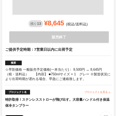
¥8,645
13
残り
(税込/送料込)
販売終了
ご提供予定時期：7営業日以内に出荷予定
概要
☆早割価格 一般販売予定価格(一本当たり)： 9,500円 → 8,645円
（税・送料込） 【内容】 ■750mlサイズ × 1 グレー ※製造状況に
より出荷時期が遅れる場合、早急にご連絡致します。
プロジェクト名
プロジェクトを見る
arrow_forward
特許取得！ステンレスストローが飛び出す。大容量ハンドル付き保温
保冷タンブラー