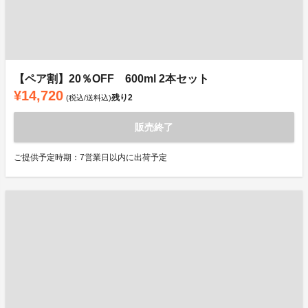
【ペア割】20％OFF 600ml 2本セット
¥14,720
残り
2
(税込/送料込)
販売終了
ご提供予定時期：7営業日以内に出荷予定