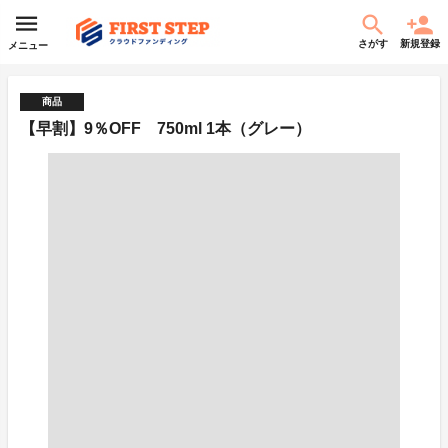
さがす
新規登録
メニュー
商品
【早割】9％OFF 750ml 1本（グレー）