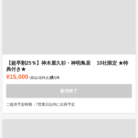
【超早割25％】神木屋久杉・神明鳥居 10社限定 ★特
典付き★
¥15,000
残り
6
(税込/送料込)
販売終了
ご提供予定時期：7営業日以内に出荷予定