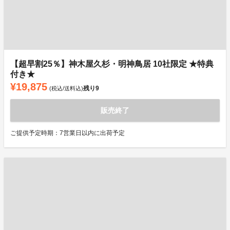
【超早割25％】神木屋久杉・明神鳥居 10社限定 ★特典
付き★
¥19,875
残り
9
(税込/送料込)
販売終了
ご提供予定時期：7営業日以内に出荷予定