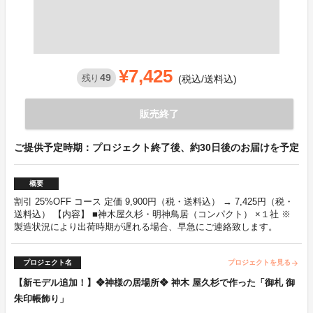
¥7,425
49
残り
(税込/送料込)
販売終了
ご提供予定時期：プロジェクト終了後、約30日後のお届けを予定
概要
割引 25%OFF コース 定価 9,900円（税・送料込） → 7,425円（税・
送料込） 【内容】 ■神木屋久杉・明神鳥居（コンパクト） ×１社 ※
製造状況により出荷時期が遅れる場合、早急にご連絡致します。
プロジェクト名
プロジェクトを見る
arrow_forward
【新モデル追加！】❖神様の居場所❖ 神木 屋久杉で作った「御札 御
朱印帳飾り」