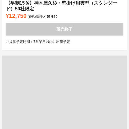
【早割15％】神木屋久杉・壁掛け用雲型（スタンダー
ド）50社限定
¥12,750
残り
50
(税込/送料込)
販売終了
ご提供予定時期：7営業日以内に出荷予定