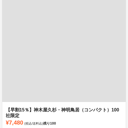
【早割15％】神木屋久杉・神明鳥居（コンパクト）100
社限定
¥7,480
残り
100
(税込/送料込)