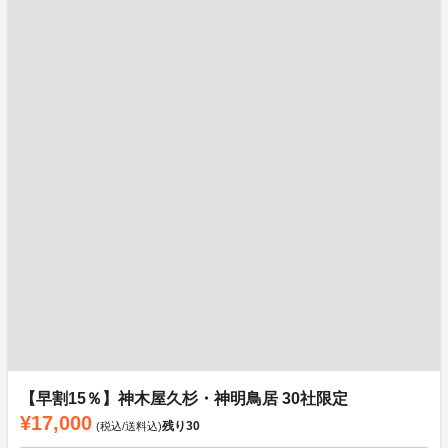
【早割15％】神木屋久杉・神明鳥居 30社限定
¥17,000
残り
30
(税込/送料込)