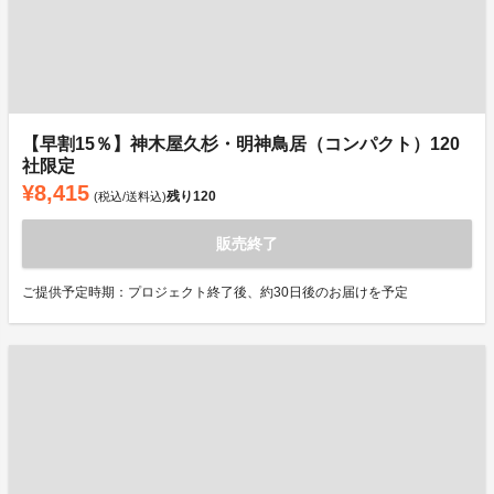
【早割15％】神木屋久杉・明神鳥居（コンパクト）120
社限定
¥8,415
残り
120
(税込/送料込)
販売終了
ご提供予定時期：プロジェクト終了後、約30日後のお届けを予定