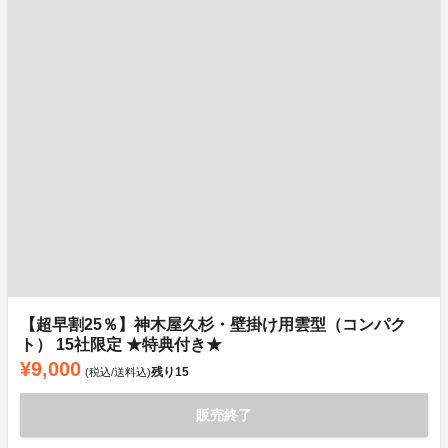
【超早割25％】神木屋久杉・壁掛け用雲型（コンパク
ト） 15社限定 ★特典付き★
¥9,000
残り
15
(税込/送料込)
販売終了