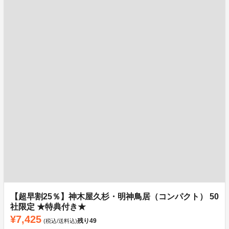
【超早割25％】神木屋久杉・明神鳥居（コンパクト） 50
社限定 ★特典付き★
¥7,425
残り
49
(税込/送料込)