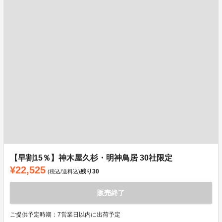
【早割15％】神木屋久杉・明神鳥居 30社限定
¥22,525
残り
30
(税込/送料込)
販売終了
ご提供予定時期：7営業日以内に出荷予定