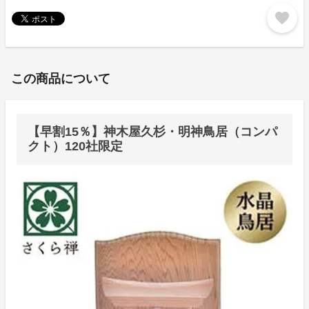
favorite
この商品について
【早割15％】神木屋久杉・明神鳥居（コンパ
クト）120社限定