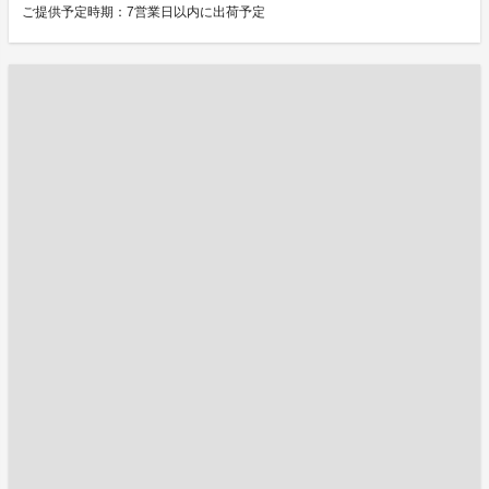
ご提供予定時期：7営業日以内に出荷予定