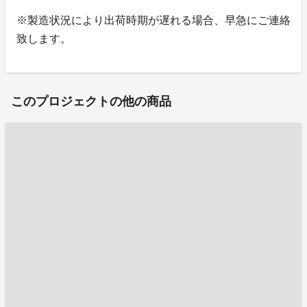
※製造状況により出荷時期が遅れる場合、早急にご連絡
致します。
このプロジェクトの他の商品