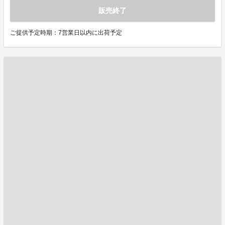
販売終了
ご提供予定時期：7営業日以内に出荷予定