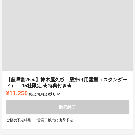
【超早割25％】神木屋久杉・壁掛け用雲型（スタンダー
ド） 15社限定 ★特典付き★
¥11,250
残り
12
(税込/送料込)
販売終了
ご提供予定時期：7営業日以内に出荷予定