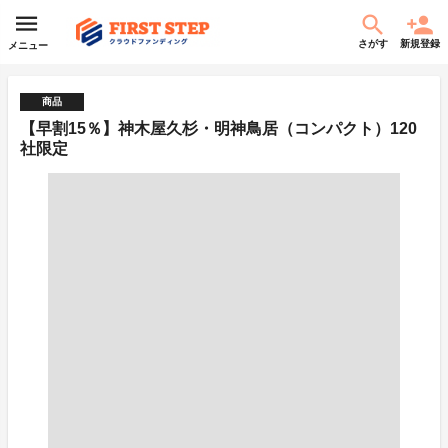
さがす
新規登録
メニュー
商品
【早割15％】神木屋久杉・明神鳥居（コンパクト）120
社限定