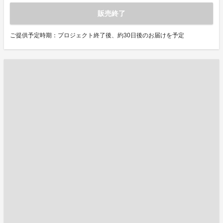
販売終了
ご提供予定時期：プロジェクト終了後、約30日後のお届けを予定