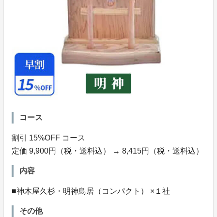
コース
割引 15%OFF コース
定価 9,900円（税・送料込） → 8,415円（税・送料込）
内容
■神木屋久杉・明神鳥居（コンパクト） ×１社
その他