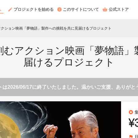
プロジェクトを始める
このサイトについて
公式ストア
アクション映画「夢物語」製作への挑戦を共に見届けるプロジェクト
を刻むアクション映画「夢物語」
届けるプロジェクト
は2026/06/17に終了いたしました。温かいご支援、ありが
stars
¥
flag