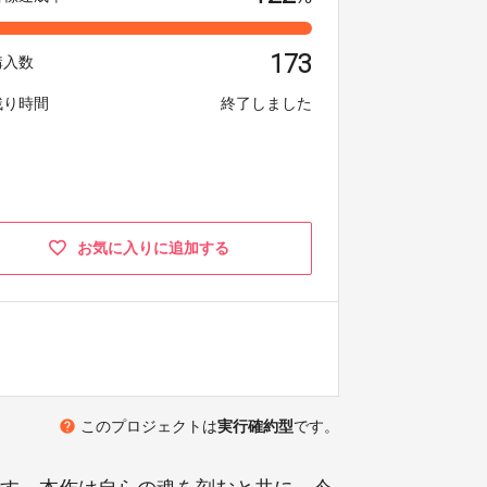
173
購入数
残り時間
終了しました
お気に入りに追加する
help
このプロジェクトは
実行確約型
です。