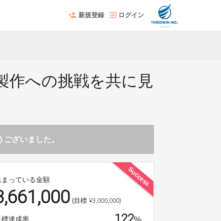
新規登録
ログイン
製作への挑戦を共に見
とうございました。
Success
集まっている金額
3,661,000
¥3,000,000)
(目標
122
%
目標達成率