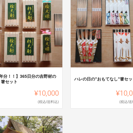
1年分！！】365日分の吉野材の
ハレの日の”おもてなし”箸セッ
り箸セット
¥10,000
¥10,
(税込/送料込)
(税込/送