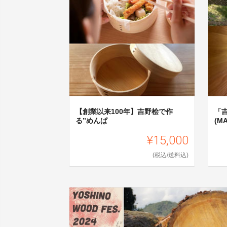
【創業以来100年】吉野桧で作
「
る”めんぱ
(M
¥15,000
(税込/送料込)