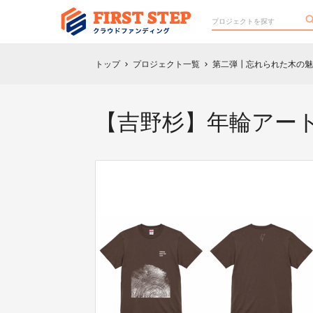
トップ
プロジェクト一覧
第二弾┃忘れられた木の魅
chevron_right
chevron_right
【吉野杉】年輪アー