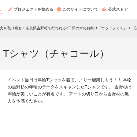
プロジェクトを始める
このサイトについて
公式ストア
力を取り戻せ！奈良県吉野町で行われる2日間の木のお祭り「ウッドフェス」
【
chevron_right
トTシャツ（チャコール）
イベント当日は年輪Tシャツを着て、より一層楽しもう！！ 本物
の吉野杉の年輪のデータをスキャンしたTシャツです。 吉野杉は
年輪が美しいことが有名です。 アートの切り口から吉野材の魅
力を体感ください。