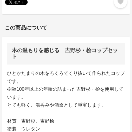
favorite
この商品について
木の温もりを感じる 吉野杉・桧コップセッ
ト
ひとかたまりの木をろくろでくり抜いて作られたコップ
です。
樹齢100年以上の年輪の詰まった吉野杉・桧を使用して
います。
とても軽く、湯呑みや酒盃として重宝します。
材質 吉野杉、吉野桧
塗装 ウレタン