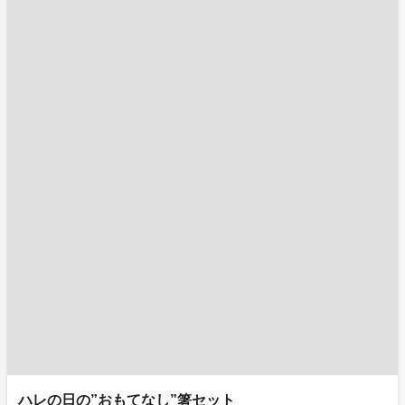
ハレの日の”おもてなし”箸セット