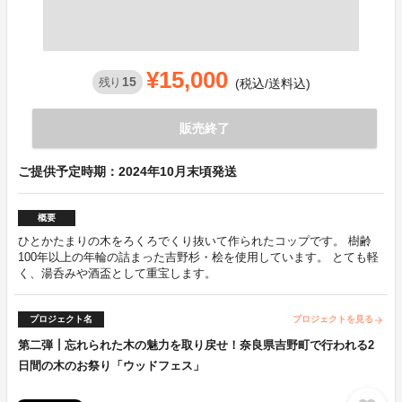
¥15,000
15
残り
(税込/送料込)
販売終了
ご提供予定時期：2024年10月末頃発送
概要
ひとかたまりの木をろくろでくり抜いて作られたコップです。 樹齢
100年以上の年輪の詰まった吉野杉・桧を使用しています。 とても軽
く、湯呑みや酒盃として重宝します。
プロジェクト名
プロジェクトを見る
arrow_forward
第二弾┃忘れられた木の魅力を取り戻せ！奈良県吉野町で行われる2
日間の木のお祭り「ウッドフェス」