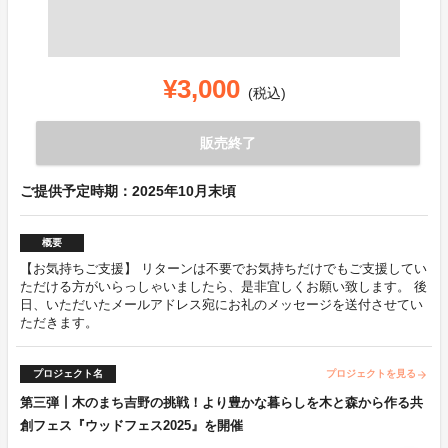
¥3,000
(税込)
販売終了
ご提供予定時期：2025年10月末頃
概要
【お気持ちご支援】 リターンは不要でお気持ちだけでもご支援してい
ただける方がいらっしゃいましたら、是非宜しくお願い致します。 後
日、いただいたメールアドレス宛にお礼のメッセージを送付させてい
ただきます。
プロジェクト名
プロジェクトを見る
arrow_forward
第三弾┃木のまち吉野の挑戦！より豊かな暮らしを木と森から作る共
創フェス『ウッドフェス2025』を開催