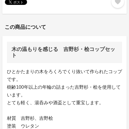
favorite
この商品について
木の温もりを感じる 吉野杉・桧コップセッ
ト
ひとかたまりの木をろくろでくり抜いて作られたコップ
です。
樹齢100年以上の年輪の詰まった吉野杉・桧を使用して
います。
とても軽く、湯呑みや酒盃として重宝します。
材質 吉野杉、吉野桧
塗装 ウレタン