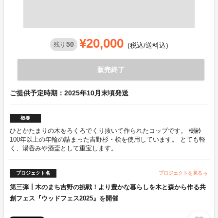
¥20,000
50
残り
(税込/送料込)
販売終了
ご提供予定時期：2025年10月末頃発送
概要
ひとかたまりの木をろくろでくり抜いて作られたコップです。 樹齢
100年以上の年輪の詰まった吉野杉・桧を使用しています。 とても軽
く、湯呑みや酒盃として重宝します。
プロジェクト名
プロジェクトを見る
arrow_forward
第三弾┃木のまち吉野の挑戦！より豊かな暮らしを木と森から作る共
創フェス『ウッドフェス2025』を開催