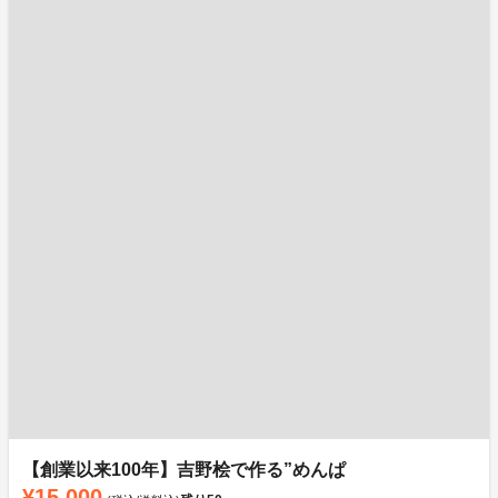
【創業以来100年】吉野桧で作る”めんぱ
¥15,000