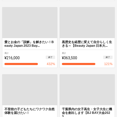
愛とお金の「誤解」を解きたい！B
黒歴史を経歴に変えて自分らしく生
eauty Japan 2023 Bay...
きる～【Beauty Japan 日本大...
累計
累計
¥216,000
¥363,500
終了
終了
432
%
121
%
不登校の子どもたちにワクワク自然
千葉県内の女子高生・女子大生に機
体験を届けたい！
会を創出します【BJ BAY大会202
3...