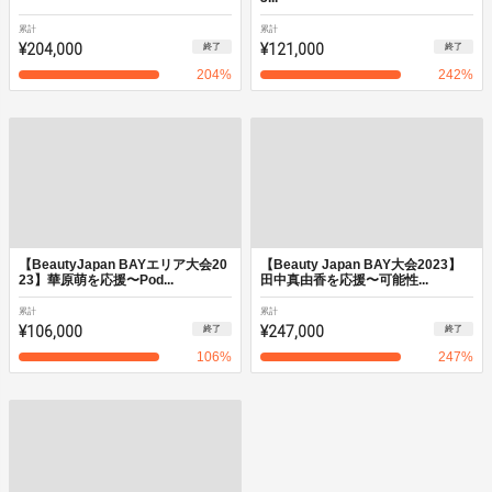
累計
累計
¥204,000
¥121,000
終了
終了
204
%
242
%
【BeautyJapan BAYエリア大会20
【Beauty Japan BAY大会2023】
23】華原萌を応援〜Pod...
田中真由香を応援〜可能性...
累計
累計
¥106,000
¥247,000
終了
終了
106
%
247
%