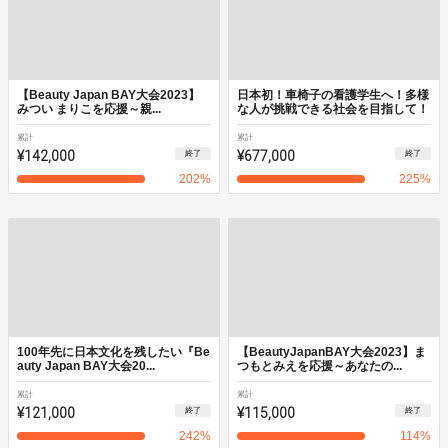
【Beauty Japan BAY大会2023】
日本初！車椅子の看護学生へ！多様
みつい まりこを応援～親...
な人が挑戦できる社会を目指して！
累計
累計
¥142,000
¥677,000
終了
終了
202
%
225
%
100年先に日本文化を残したい『Be
【BeautyJapanBAY大会2023】ま
auty Japan BAY大会20...
つもとみえを応援～あなたの...
累計
累計
¥121,000
¥115,000
終了
終了
242
%
114
%