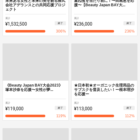
未来ある女性と未来の美を創る株式
重ね煮を当たり前に！〜田島恵を応
会社アデランスとの共同応援プロジ
援〜【Beauty Japan BAY大...
ェクト
累計
累計
¥1,532,500
¥236,000
終了
終了
306
%
236
%
《Beauty Japan BAY大会2023》
★日本初★オーガニック生理用品の
塚本沙奈を応援〜女性が夢...
サブスクを普及したい！ー根本理沙
を応援ー
累計
累計
¥119,000
¥113,000
終了
終了
119
%
112
%