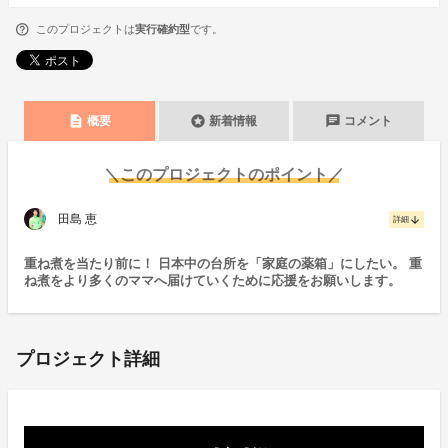
このプロジェクトは
実行確約型
です。
description
stars
chat
概要
新着情報
コメント
＼このプロジェクトのポイント／
田島 恵
arrow_downward
詳細
重ね煮を当たり前に！ 日本中の台所を「家庭の薬箱」にしたい。 重
ね煮をより多くのママへ届けていくために応援をお願いします。
プロジェクト詳細