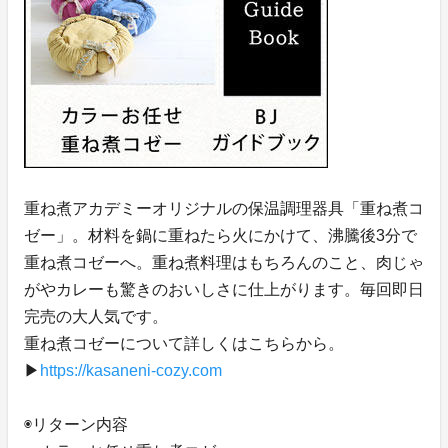
重ね煮アカデミーオリジナルの保温調理器具「重ね煮コ
ゼー」。材料を鍋に重ねたら火にかけて、沸騰後3分で
重ね煮コゼーへ。重ね煮料理はもちろんのこと、肉じゃ
がやカレーも驚きのおいしさに仕上がります。毎回即日
完売の大人気です。
重ね煮コゼーについて詳しくはこちらから。
▶︎
https://kasaneni-cozy.com
◉リターン内容