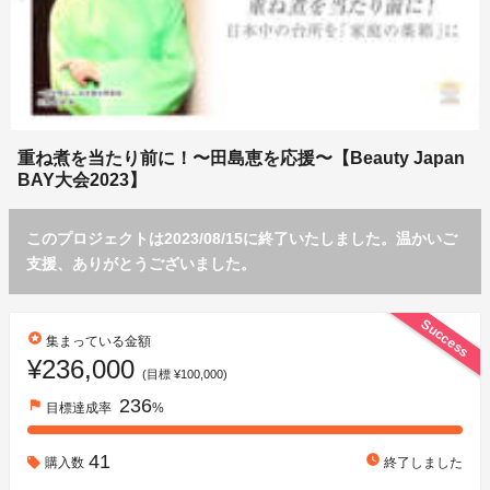
重ね煮を当たり前に！〜田島恵を応援〜【Beauty Japan
BAY大会2023】
このプロジェクトは2023/08/15に終了いたしました。温かいご
支援、ありがとうございました。
Success
stars
集まっている金額
¥236,000
(目標 ¥100,000)
236
flag
目標達成率
%
41
watch_later
購入数
終了しました