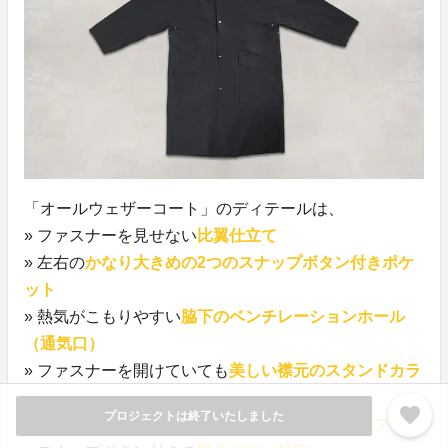
「オールウェザーコート」のディテールは、
» ファスナーを見せない
比翼仕立て
» 左右の
かなり大きめの2つのスナップボタン付きポケ
ット
» 熱気がこもりやすい
脇下のベンチレーションホール
（通気口）
» ファスナーを開けていても
美しい襟元のスタンドカラ
ー
favorite
プロジェクトは終了いたしました
» 負担なく外気や風から首を守り動かせる
大きめフード