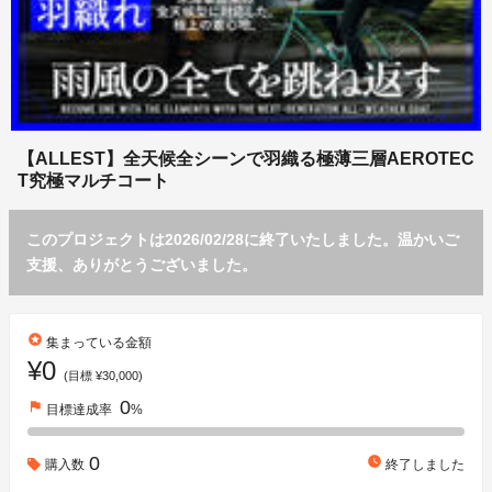
【ALLEST】全天候全シーンで羽織る極薄三層AEROTEC
T究極マルチコート
このプロジェクトは2026/02/28に終了いたしました。温かいご
支援、ありがとうございました。
stars
集まっている金額
¥0
(目標 ¥30,000)
0
flag
目標達成率
%
0
watch_later
購入数
終了しました