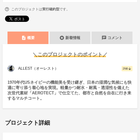
このプロジェクトは
実行確約型
です。
description
stars
chat
概要
新着情報
コメント
＼このプロジェクトのポイント／
ALLEST（オーレスト）
arrow_downward
詳細
1970年代USネイビーの機能美を受け継ぎ、日本の湿潤な気候にも快
適に寄り添う着心地を実現。軽量かつ耐水・耐風・透湿性を備えた
次世代素材「AEROTECT」で仕立てた、都市と自然を自在に行き来
するマルチコート。
プロジェクト詳細