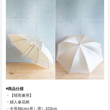
◉商品仕様
・【晴雨兼用】
・婦人傘花柄
・全長86cm×差し渡し103cm