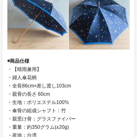
◉商品仕様
・【晴雨兼用】
・婦人傘花柄
・全長86cm×差し渡し103cm
・親骨の長さ 60cm
・生地：ポリエステル100%
・傘骨の組成シャフト：竹
・親受け骨：グラスファイバー
・重量：約350グラム(±20g)
・産地：台湾