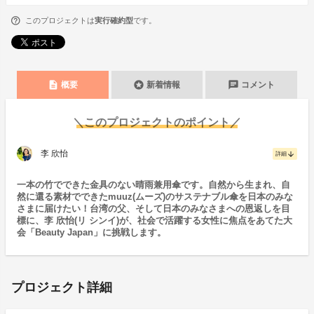
このプロジェクトは
実行確約型
です。
description
stars
chat
概要
新着情報
コメント
＼このプロジェクトのポイント／
李 欣怡
arrow_downward
詳細
一本の竹でできた金具のない晴雨兼用傘です。自然から生まれ、自
然に還る素材でできたmuuz(ムーズ)のサステナブル傘を日本のみな
さまに届けたい！台湾の父、そして日本のみなさまへの恩返しを目
標に、李 欣怡(リ シンイ)が、社会で活躍する女性に焦点をあてた大
会「Beauty Japan」に挑戦します。
プロジェクト詳細