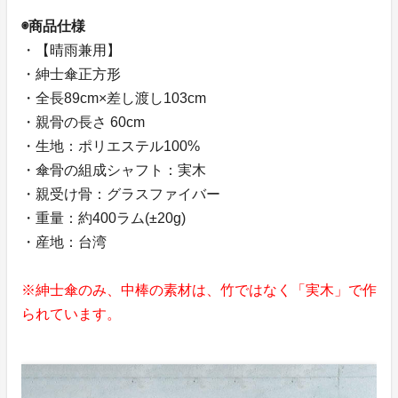
◉商品仕様
・【晴雨兼用】
・紳士傘正方形
・全長89cm×差し渡し103cm
・親骨の長さ 60cm
・生地：ポリエステル100%
・傘骨の組成シャフト：実木
・親受け骨：グラスファイバー
・重量：約400ラム(±20g)
・産地：台湾
※紳士傘のみ、中棒の素材は、竹ではなく「実木」で作
られています。