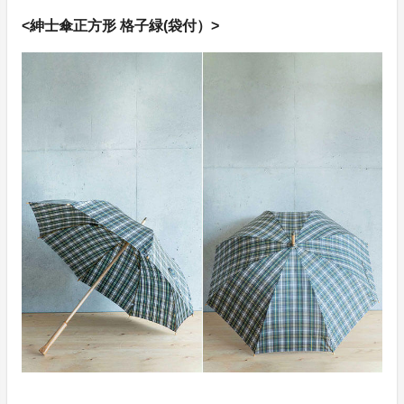
<紳士傘正方形 格子緑(袋付）>