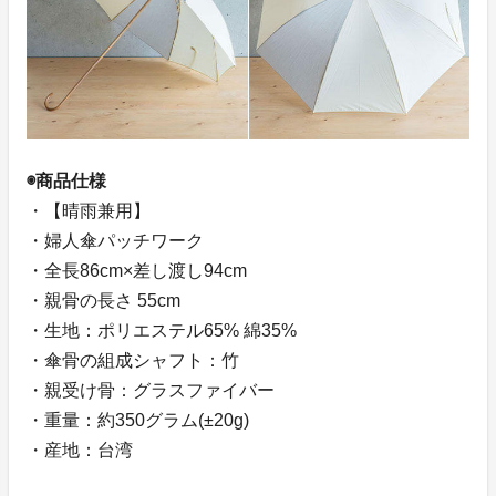
◉商品仕様
・【晴雨兼用】
・婦人傘パッチワーク
・全長86cm×差し渡し94cm
・親骨の長さ 55cm
・生地：ポリエステル65% 綿35%
・傘骨の組成シャフト：竹
・親受け骨：グラスファイバー
・重量：約350グラム(±20g)
・産地：台湾