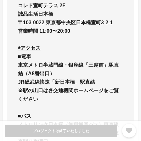
コレド室町テラス 2F
誠品生活日本橋
〒103-0022 東京都中央区日本橋室町3-2-1
営業時間 11:00〜20:00
◉アクセス
■電車
東京メトロ半蔵門線・銀座線「三越前」駅直
結（A8番出口）
JR総武線快速「新日本橋」駅直結
※駅の出口は各交通機関ホームページをご覧
ください
■バス
メトロリンク日本橋（無料巡回バス）東京駅
favorite
プロジェクトは終了いたしました
八重洲口～地下鉄日本橋駅、日本橋南詰～東