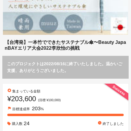
【台湾発】一本竹でできたサステナブル傘〜Beauty Japa
nBAYエリア大会2022李欣怡の挑戦
このプロジェクトは2022/08/16に終了いたしました。温かいご
支援、ありがとうございました。
Success
stars
集まっている金額
¥203,600
(目標 ¥100,000)
203
flag
目標達成率
%
24
watch_later
購入数
終了しました