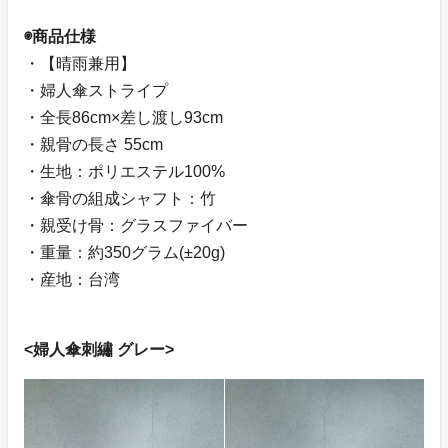
◉商品仕様
・【晴雨兼用】
・婦人傘ストライプ
・全長86cm×差し渡し93cm
・親骨の長さ 55cm
・生地：ポリエステル100%
・傘骨の組成シャフト：竹
・親受け骨：グラスファイバー
・重量：約350グラム(±20g)
・産地：台湾
<婦人傘刺繡 グレー>