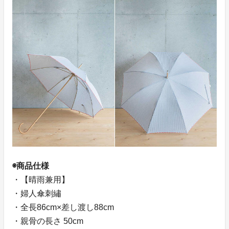
◉商品仕様
・【晴雨兼用】
・婦人傘刺繡
・全長86cm×差し渡し88cm
・親骨の長さ 50cm