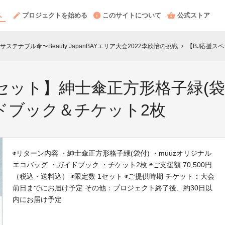
プロジェクトを始める
このサイトについて
公式ストア
テナブル傘〜Beauty JapanBAYエリア大会2022李欣怡の挑戦
【BJ応援スペシャルセ
chevron_right
セット】紳士傘正方形格子緑(袋付
ドブック＆チケット2枚
◉リターン内容 ・紳士傘正方形格子緑(袋付) ・muuzオリジナル
エコバッグ ・ガイドブック ・チケット2枚 ◉ご支援額 70,500円
（税込・送料込） ◉限定数 1セット ◉ご提供時期 チケット：大会
前日までにお届け予定 その他：プロジェクト終了後、約30日以
内にお届け予定