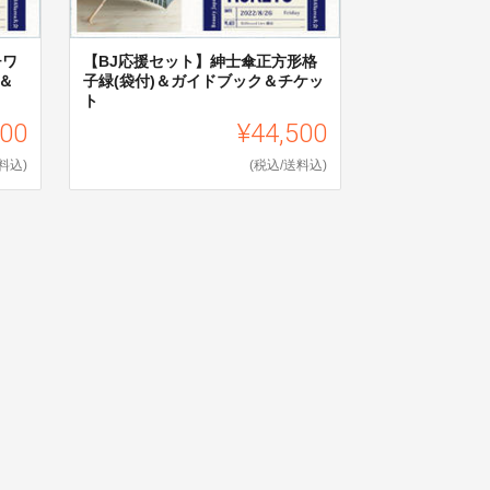
チワ
【BJ応援セット】紳士傘正方形格
＆
子緑(袋付)＆ガイドブック＆チケッ
ト
500
¥44,500
料込)
(税込/送料込)