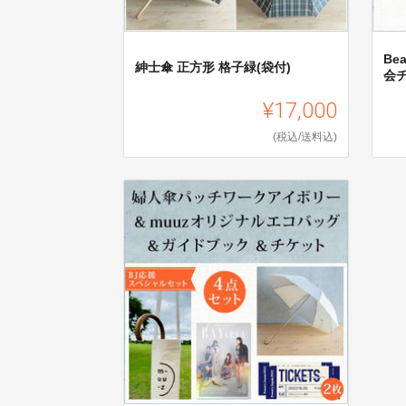
Be
紳士傘 正方形 格子緑(袋付)
会
¥17,000
(税込/送料込)