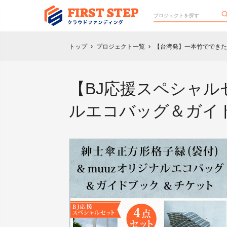
トップ
プロジェクト一覧
【台湾発】一本竹でできたサス
chevron_right
chevron_right
【BJ応援スペシャル
ルエコバッグ＆ガイ