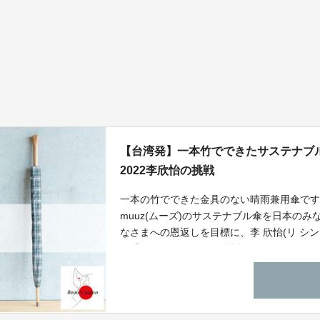
【台湾発】一本竹でできたサステナブル傘〜
2022李欣怡の挑戦
一本の竹でできた金具のない晴雨兼用傘で
muuz(ムーズ)のサステナブル傘を日本の
なさまへの恩返しを目標に、李 欣怡(リ シ
会「Beauty Japan」に挑戦します。