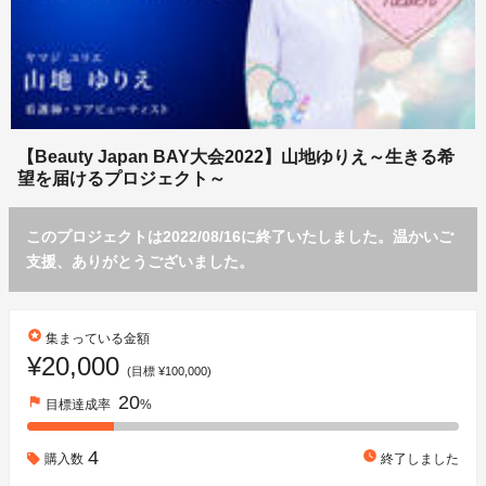
【Beauty Japan BAY大会2022】山地ゆりえ～生きる希
望を届けるプロジェクト～
このプロジェクトは2022/08/16に終了いたしました。温かいご
支援、ありがとうございました。
stars
集まっている金額
¥20,000
(目標 ¥100,000)
20
flag
目標達成率
%
4
watch_later
購入数
終了しました