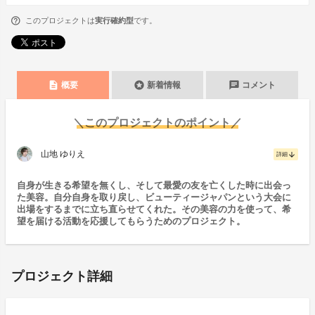
このプロジェクトは
実行確約型
です。
description
stars
chat
概要
新着情報
コメント
＼このプロジェクトのポイント／
山地 ゆりえ
arrow_downward
詳細
自身が生きる希望を無くし、そして最愛の友を亡くした時に出会っ
た美容。自分自身を取り戻し、ビューティージャパンという大会に
出場をするまでに立ち直らせてくれた。その美容の力を使って、希
望を届ける活動を応援してもらうためのプロジェクト。
プロジェクト詳細