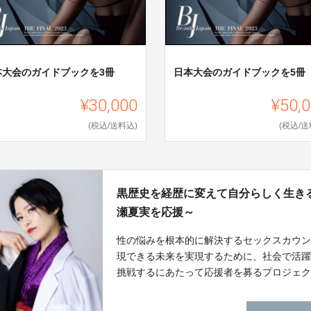
本大会のガイドブックを3冊
日本大会のガイドブックを5冊
¥30,000
¥50,
(税込/送料込)
(税込/送
黒歴史を経歴に変えて自分らしく生きる～【B
瀬夏実を応援～
性の悩みを根本的に解決するセックスカウ
現できる未来を実現するために、社会で活躍する
挑戦するにあたって応援者を募るプロジェ