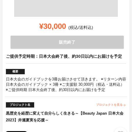
¥30,000
(税込/送料込)
販売終了
ご提供予定時期：日本大会終了後、約30日以内にお届けを予定
概要
日本大会のガイドブックを3冊お届けさせて頂きます。 ◉リターン内容
日本大会のガイドブック × 3冊 ◉ご支援額 30,000円（税込・送料込）
◉ご提供時期 日本大会終了後、約30日以内にお届けを予定
プロジェクト名
プロジェクトを見る
arrow_forward
黒歴史を経歴に変えて自分らしく生きる～【Beauty Japan 日本大会
2023】井瀬夏実を応援～