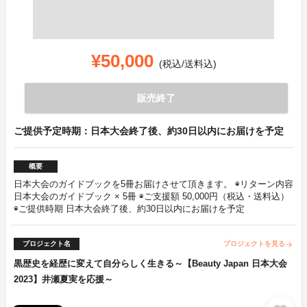
¥50,000
(税込/送料込)
販売終了
ご提供予定時期：日本大会終了後、約30日以内にお届けを予定
概要
日本大会のガイドブックを5冊お届けさせて頂きます。 ◉リターン内容
日本大会のガイドブック × 5冊 ◉ご支援額 50,000円（税込・送料込）
◉ご提供時期 日本大会終了後、約30日以内にお届けを予定
プロジェクト名
プロジェクトを見る
arrow_forward
黒歴史を経歴に変えて自分らしく生きる～【Beauty Japan 日本大会
2023】井瀬夏実を応援～