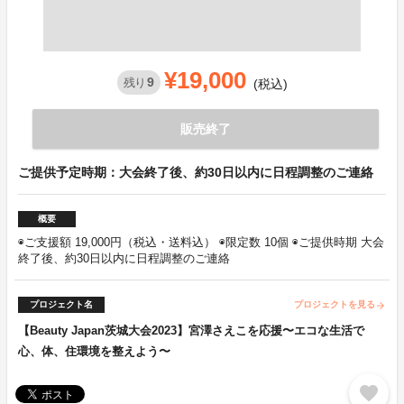
¥19,000
9
残り
(税込)
販売終了
ご提供予定時期：大会終了後、約30日以内に日程調整のご連絡
概要
◉ご支援額 19,000円（税込・送料込） ◉限定数 10個 ◉ご提供時期 大会
終了後、約30日以内に日程調整のご連絡
プロジェクト名
プロジェクトを見る
arrow_forward
【Beauty Japan茨城大会2023】宮澤さえこを応援〜エコな生活で
心、体、住環境を整えよう〜
favorite