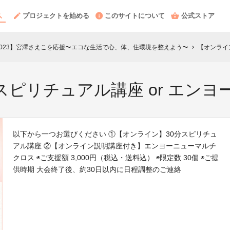
プロジェクトを始める
このサイトについて
公式ストア
城大会2023】宮澤さえこを応援〜エコな生活で心、体、住環境を整えよう〜
【オンライン
chevron_right
スピリチュアル講座 or エン
以下から一つお選びください ①【オンライン】30分スピリチュ
アル講座 ②【オンライン説明講座付き】エンヨーニューマルチ
クロス ◉ご支援額 3,000円（税込・送料込） ◉限定数 30個 ◉ご提
供時期 大会終了後、約30日以内に日程調整のご連絡