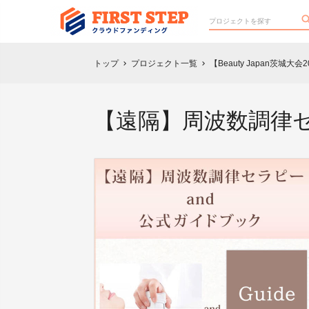
トップ
プロジェクト一覧
【Beauty Japan茨
chevron_right
chevron_right
【遠隔】周波数調律セ