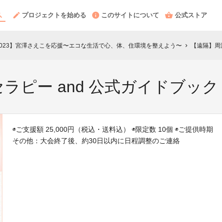
プロジェクトを始める
このサイトについて
公式ストア
城大会2023】宮澤さえこを応援〜エコな生活で心、体、住環境を整えよう〜
【遠隔】周
chevron_right
ラピー and 公式ガイドブック
◉ご支援額 25,000円（税込・送料込） ◉限定数 10個 ◉ご提供時期
その他：大会終了後、約30日以内に日程調整のご連絡