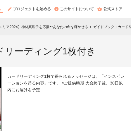
プロジェクトを始める
このサイトについて
公式ストア
globalエリア2024】神林真理子を応援〜あなたの命を輝かせる
ガイドブック＋カード
chevron_right
ドリーディング1枚付き
カードリーディング1枚で得られるメッセージは、「インスピレ
ーションを得る内容」です。 ◉ご提供時期 大会終了後、30日以
内にお届けを予定