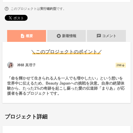
このプロジェクトは
実行確約型
です。
description
stars
chat
概要
新着情報
コメント
＼このプロジェクトのポイント／
神林 真理子
arrow_downward
詳細
「命を輝かせて生きられる人を一人でも増やしたい」という想いを
世界中に伝えるため、Beauty Japanへの挑戦を決意。自身の絶望体
験から、たった1%の奇跡を起こし蘇った愛の伝道師「まりあ」が応
援者を募るプロジェクトです。
プロジェクト詳細