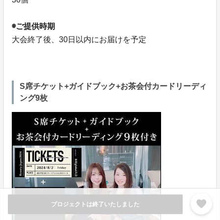
◉ご提供時期
大会終了後、30日以内にお届けを予定
S席チケット+ガイドブック+お茶会付カードリーディ
ング9枚
favorite
プロジェクトは終了いたしました