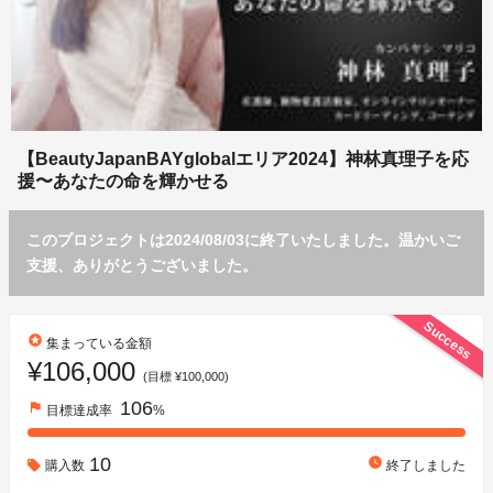
【BeautyJapanBAYglobalエリア2024】神林真理子を応
援〜あなたの命を輝かせる
このプロジェクトは2024/08/03に終了いたしました。温かいご
支援、ありがとうございました。
Success
stars
集まっている金額
¥106,000
(目標 ¥100,000)
106
flag
目標達成率
%
10
watch_later
購入数
終了しました