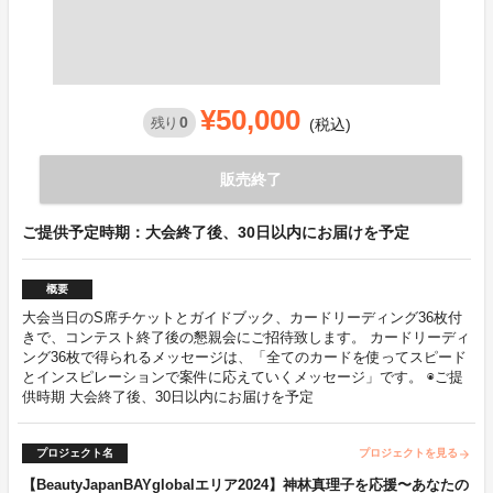
¥50,000
0
残り
(税込)
販売終了
ご提供予定時期：大会終了後、30日以内にお届けを予定
概要
大会当日のS席チケットとガイドブック、カードリーディング36枚付
きで、コンテスト終了後の懇親会にご招待致します。 カードリーディ
ング36枚で得られるメッセージは、「全てのカードを使ってスピード
とインスピレーションで案件に応えていくメッセージ」です。 ◉ご提
供時期 大会終了後、30日以内にお届けを予定
プロジェクト名
プロジェクトを見る
arrow_forward
【BeautyJapanBAYglobalエリア2024】神林真理子を応援〜あなたの