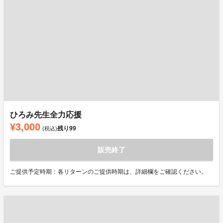
ひろみ先生全力応援
¥3,000
残り
99
(税込)
販売終了
ご提供予定時期：各リターンのご提供時期は、詳細欄をご確認ください。