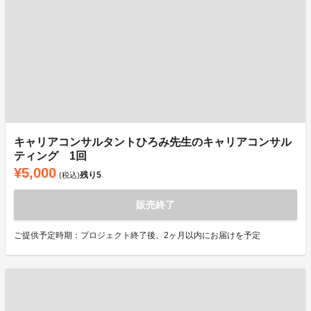
キャリアコンサルタントひろみ先生のキャリアコンサル
ティング 1回
¥5,000
残り
5
(税込)
販売終了
ご提供予定時期：プロジェクト終了後、2ヶ月以内にお届けを予定