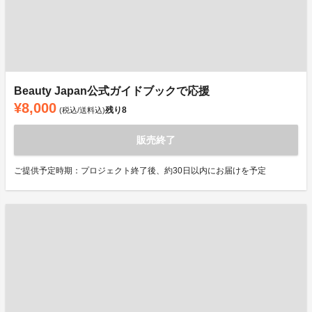
Beauty Japan公式ガイドブックで応援
¥8,000
残り
8
(税込/送料込)
販売終了
ご提供予定時期：プロジェクト終了後、約30日以内にお届けを予定