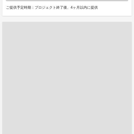
ご提供予定時期：プロジェクト終了後、4ヶ月以内に提供