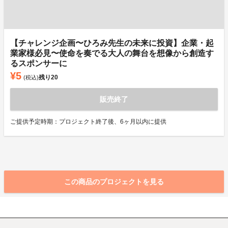
【チャレンジ企画〜ひろみ先生の未来に投資】企業・​起
業家様必見〜使命を奏でる大人の舞台を想像から創造す
るスポンサーに
¥5
残り
20
(税込)
販売終了
ご提供予定時期：プロジェクト終了後、6ヶ月以内に提供
この商品のプロジェクトを見る