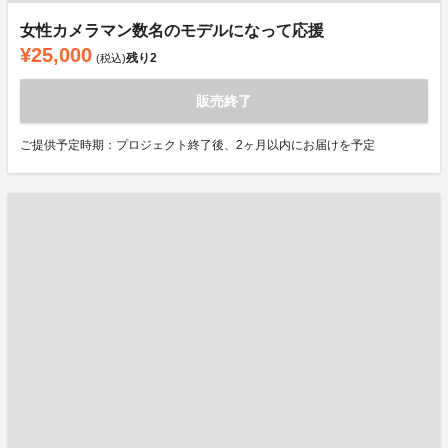
女性カメラマン数名のモデルになって応援
¥25,000
残り
2
(税込)
販売終了
ご提供予定時期：プロジェクト終了後、2ヶ月以内にお届けを予定