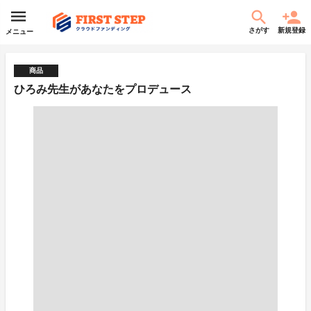
さがす
新規登録
メニュー
商品
ひろみ先生があなたをプロデュース