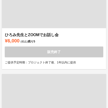
ひろみ先生とZOOMでお話し会
¥6,000
残り
5
(税込)
販売終了
ご提供予定時期：プロジェクト終了後、1年以内に提供